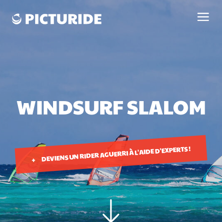
WINDSURF SLALOM
DEVIENS UN RIDER AGUERRI À L'AIDE D'EXPERTS !
+