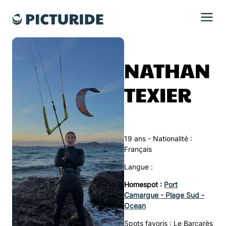
NATHAN
TEXIER
19 ans - Nationalité :
Français
Langue :
Homespot :
Port
Camargue - Plage Sud -
Ocean
Spots favoris :
Le Barcarès