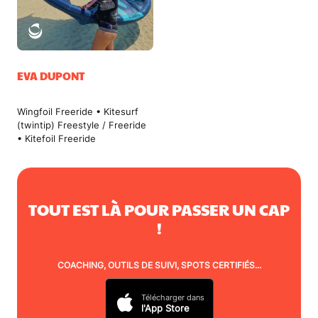
EVA DUPONT
Wingfoil Freeride • Kitesurf
(twintip) Freestyle / Freeride
• Kitefoil Freeride
TOUT EST LÀ POUR PASSER UN CAP
!
COACHING, OUTILS DE SUIVI, SPOTS CERTIFIÉS...
Télécharger dans
l'App Store