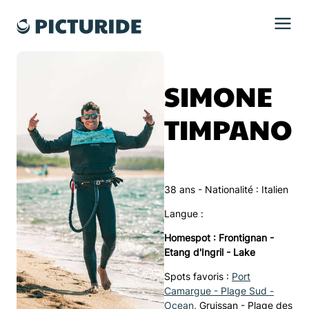
SIMONE
TIMPANO
38 ans - Nationalité : Italien
Langue :
Homespot : Frontignan -
Etang d'Ingril - Lake
Spots favoris :
Port
Camargue - Plage Sud -
Ocean
,
Gruissan - Plage des