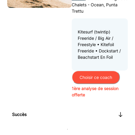
Chalets - Ocean
,
Punta
Trettu
Kitesurf (twintip)
Freeride / Big Air /
Freestyle • Kitefoil
Freeride • Dockstart /
Beachstart En Foil
Choisir ce coach
1ère analyse de session
offerte
Succès